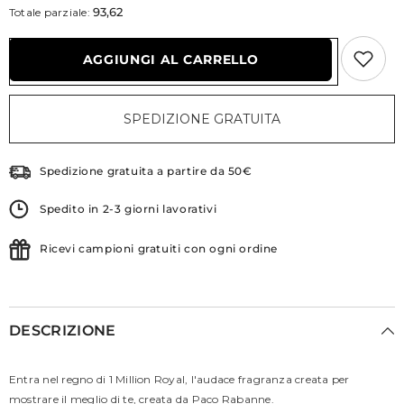
quantità
quantità
93,62
Totale parziale:
per
per
Rabanne
Rabanne
1
1
AGGIUNGI AL CARRELLO
Million
Million
Royal
Royal
Parfum
Parfum
SPEDIZIONE GRATUITA
Spedizione gratuita a partire da 50€
Spedito in 2-3 giorni lavorativi
Ricevi campioni gratuiti con ogni ordine
DESCRIZIONE
Entra nel regno di 1 Million Royal, l'audace fragranza creata per
mostrare il meglio di te, creata da Paco Rabanne.