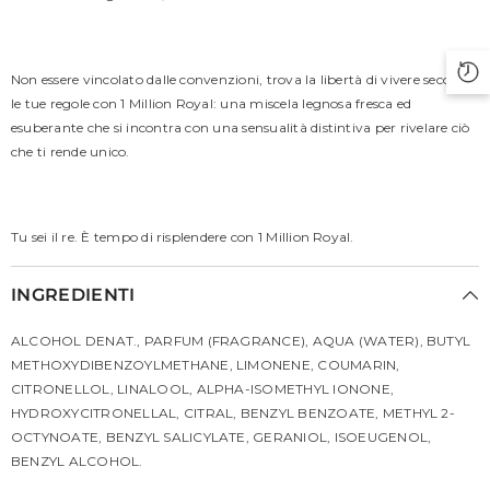
Non essere vincolato dalle convenzioni, trova la libertà di vivere secondo
le tue regole con 1 Million Royal: una miscela legnosa fresca ed
esuberante che si incontra con una sensualità distintiva per rivelare ciò
che ti rende unico.
Tu sei il re. È tempo di risplendere con 1 Million Royal.
INGREDIENTI
ALCOHOL DENAT., PARFUM (FRAGRANCE), AQUA (WATER), BUTYL
METHOXYDIBENZOYLMETHANE, LIMONENE, COUMARIN,
CITRONELLOL, LINALOOL, ALPHA-ISOMETHYL IONONE,
HYDROXYCITRONELLAL, CITRAL, BENZYL BENZOATE, METHYL 2-
OCTYNOATE, BENZYL SALICYLATE, GERANIOL, ISOEUGENOL,
BENZYL ALCOHOL.